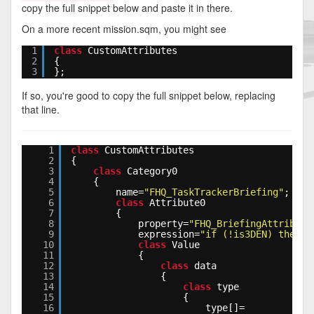
copy the full snippet below and paste it in there.
On a more recent mission.sqm, you might see
1
class
CustomAttributes
2
{
3
};
If so, you're good to copy the full snippet below, replacing
that line.
1
class
CustomAttributes
2
{
3
class
Category0
4
{
5
name=
"FHQ_TaskTrackerBriefing"
;
6
class
Attribute0
7
{
8
property=
"FHQ_BriefingAttribute
9
expression=
"if (!is3DEN) then {
10
class
Value
11
{
12
class
data
13
{
14
class
type
15
{
16
type[]=