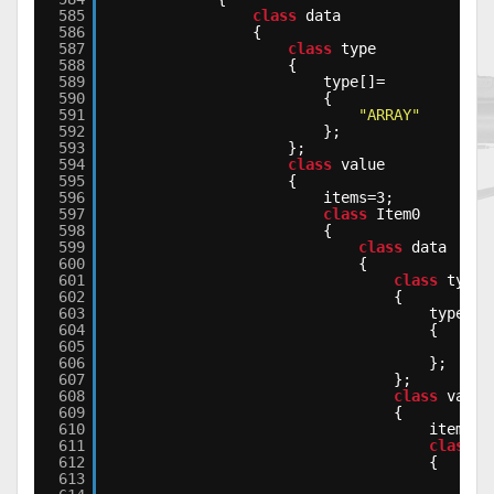
585
class
data
586
{
587
class
type
588
{
589
type[]=
590
{
591
"ARRAY"
592
};
593
};
594
class
value
595
{
596
items=3;
597
class
Item0
598
{
599
class
data
600
{
601
class
type
602
{
603
type[]=
604
{
605
"AR
606
};
607
};
608
class
value
609
{
610
items=2
611
class
I
612
{
613
cla