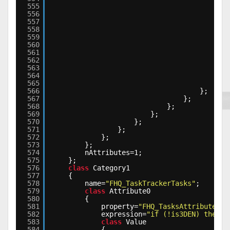
555
556
557
558
559
560
561
562
563
564
565
};
566
};
567
};
568
};
569
};
570
};
571
};
572
};
573
};
574
nAttributes=1;
575
};
576
class
Category1
577
{
578
name=
"FHQ_TaskTrackerTasks"
;
579
class
Attribute0
580
{
581
property=
"FHQ_TasksAttribute"
;
582
expression=
"if (!is3DEN) then {
583
class
Value
584
{