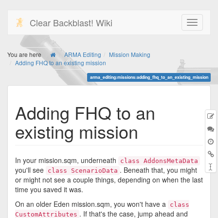
Clear Backblast! Wiki
You are here
ARMA Editing
Mission Making
Adding FHQ to an existing mission
arma_editing:missions:adding_fhq_to_an_existing_mission
Adding FHQ to an
E
existing mission
t
D
B
In your mission.sqm, underneath
class AddonsMetaData
you'll see
. Beneath that, you might
class ScenarioData
or might not see a couple things, depending on when the last
time you saved it was.
On an older Eden mission.sqm, you won't have a
class
. If that's the case, jump ahead and
CustomAttributes